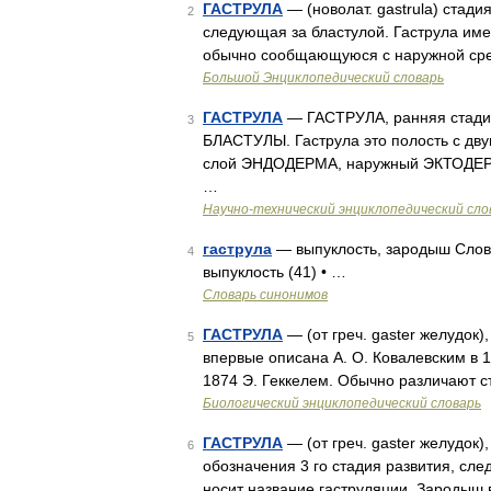
ГАСТРУЛА
— (новолат. gastrula) стад
2
следующая за бластулой. Гаструла имее
обычно сообщающуюся с наружной ср
Большой Энциклопедический словарь
ГАСТРУЛА
— ГАСТРУЛА, ранняя стади
3
БЛАСТУЛЫ. Гаструла это полость с д
слой ЭНДОДЕРМА, наружный ЭКТОДЕРМА
…
Научно-технический энциклопедический сло
гаструла
— выпуклость, зародыш Словар
4
выпуклость (41) • …
Словарь синонимов
ГАСТРУЛА
— (от греч. gaster желудок)
5
впервые описана А. О. Ковалевским в 1
1874 Э. Геккелем. Обычно различают с
Биологический энциклопедический словарь
ГАСТРУЛА
— (от греч. gaster желудок)
6
обозначения 3 го стадия развития, сле
носит название гаструляции. Зародыш 