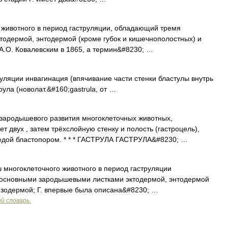
животного в период гаструляции, обладающий тремя
одермой, энтодермой (кроме губок и кишечнополостных) и
А.О. Ковалевским в 1865, а термин&#8230; …
ляции инвагинация (впячивание части стенки бластулы внутрь
рула (новолат.&#160;gastrula, от …
я зародышевого развития многоклеточных животных,
т двух , затем трёхслойную стенку и полость (гастроцель),
дой бластопором. * * * ГАСТРУЛА ГАСТРУЛА&#8230; …
ш многоклеточного животного в период гаструляции
мя основными зародышевыми листками эктодермой, энтодермой
езодермой; Г. впервые была описана&#8230; …
й словарь.