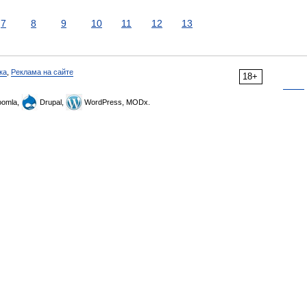
7
8
9
10
11
12
13
ка
,
Реклама на сайте
18+
omla,
Drupal,
WordPress, MODx.