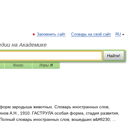
Запомнить сайт
Словарь на свой сайт
RU
едии на Академике
Найти!
Книги
Игры ⚽
форм зародыша животных. Словарь иностранных слов,
динов А.Н., 1910. ГАСТРУЛА особая форма, стадия развития,
 Полный словарь иностранных слов, вошедших в&#8230; …