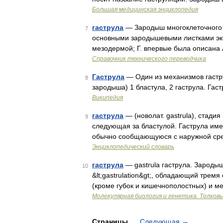
Большая медицинская энциклопедия
гаструла
— Зародыш многоклеточного 
7
основными зародышевыми листками экт
мезодермой; Г. впервые была описана 
Справочник технического переводчика
Гаструла
— Один из механизмов гастру
8
зародыша) 1 бластула, 2 гаструла. Гаст
Википедия
гаструла
— (новолат. gastrula), стади
9
следующая за бластулой. Гаструла имее
обычно сообщающуюся с наружной сре
Энциклопедический словарь
гаструла
— gastrula гаструла. Зароды
10
&lt;gastrulation&gt;, обладающий тре
(кроме губок и кишечнополостных) и м
Молекулярная биология и генетика. Толковы
Страницы
Следующая
→