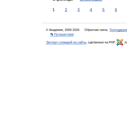
1
2
3
4
5
6
© Академик, 2000-2026
Обратная связь:
Техподдерж
👣 Путешествия
Экспорт словарей на сайты
, сделанные на PHP,
Jo