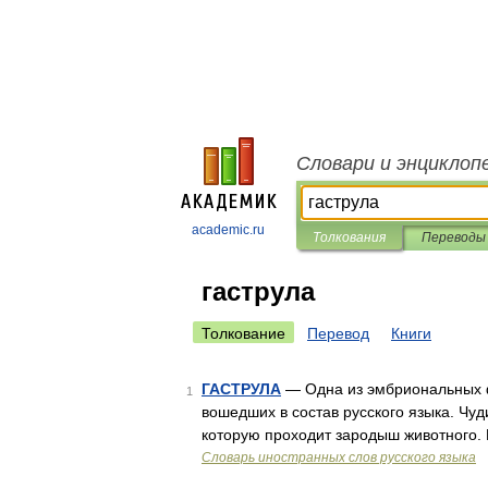
Словари и энциклоп
academic.ru
Толкования
Переводы
гаструла
Толкование
Перевод
Книги
ГАСТРУЛА
— Одна из эмбриональных 
1
вошедших в состав русского языка. Чу
которую проходит зародыш животного.
Словарь иностранных слов русского языка