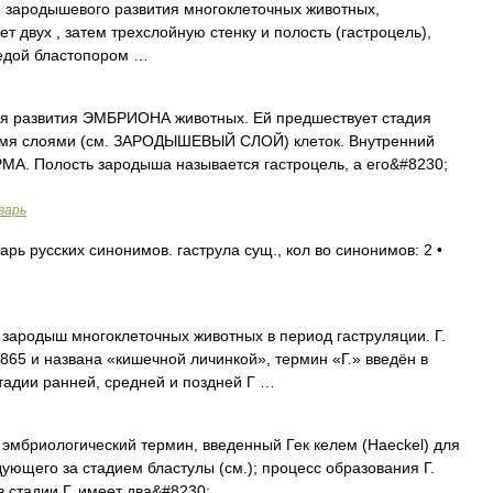
ия зародышевого развития многоклеточных животных,
т двух , затем трехслойную стенку и полость (гастроцель),
едой бластопором …
я развития ЭМБРИОНА животных. Ей предшествует стадия
вумя слоями (см. ЗАРОДЫШЕВЫЙ СЛОЙ) клеток. Внутренний
. Полость зародыша называется гастроцель, а его&#8230;
варь
ь русских синонимов. гаструла сущ., кол во синонимов: 2 •
, зародыш многоклеточных животных в период гаструляции. Г.
865 и названа «кишечной личинкой», термин «Г.» введён в
тадии ранней, средней и поздней Г …
, эмбриологический термин, введенный Гек келем (Haeckel) для
дующего за стадием бластулы (см.); процесс образования Г.
в стадии Г. имеет два&#8230; …